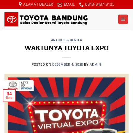
Skip
ALAMAT DEALER
EMAIL
0813-9437-9105
to
content
ARTIKEL & BERITA
WAKTUNYA TOYOTA EXPO
POSTED ON
DESEMBER 4, 2020
BY
ADMIN
04
Des