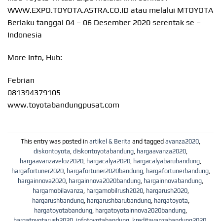
WWW.EXPO.TOYOTA.ASTRA.CO.ID atau melalui MTOYOTA
Berlaku tanggal 04 – 06 Desember 2020 serentak se –
Indonesia
More Info, Hub:
Febrian
081394379105
www.toyotabandungpusat.com
This entry was posted in
artikel & Berita
and tagged
avanza2020
,
diskontoyota
,
diskontoyotabandung
,
hargaavanza2020
,
hargaavanzaveloz2020
,
hargacalya2020
,
hargacalyabarubandung
,
hargafortuner2020
,
hargafortuner2020bandung
,
hargafortunerbandung
,
hargainnova2020
,
hargainnova2020bandung
,
hargainnovabandung
,
hargamobilavanza
,
hargamobilrush2020
,
hargarush2020
,
hargarushbandung
,
hargarushbarubandung
,
hargatoyota
,
hargatoyotabandung
,
hargatoyotainnova2020bandung
,
hargatoyotarush2020
,
infotoyotabandung
,
kreditavanzabandung2020
,