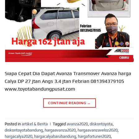
Siapa Cepat Dia Dapat Avanza Transmover Avanza harga
Calya DP 27 jtan Angs 3.4 jtan Febrian 081394379105
www.toyotabandungpusat.com
CONTINUE READING
→
Posted in
artikel & Berita
|
Tagged
avanza2020
,
diskontoyota
,
diskontoyotabandung
,
hargaavanza2020
,
hargaavanzaveloz2020
,
hargacalya2020
,
hargacalyabarubandung
,
hargafortuner2020
,