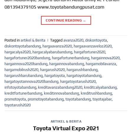
081394379105 www.toyotabandungpusat.com
CONTINUE READING
→
Posted in
artikel & Berita
|
Tagged
avanza2020
,
diskontoyota
,
diskontoyotabandung
,
hargaavanza2020
,
hargaavanzaveloz2020
,
hargacalya2020
,
hargacalyabarubandung
,
hargafortuner2020
,
hargafortuner2020bandung
,
hargafortunerbandung
,
hargainnova2020
,
hargainnova2020bandung
,
hargainnovabandung
,
hargamobilavanza
,
hargamobilrush2020
,
hargarush2020
,
hargarushbandung
,
hargarushbarubandung
,
hargatoyota
,
hargatoyotabandung
,
hargatoyotainnova2020bandung
,
hargatoyotarush2020
,
infotoyotabandung
,
kreditavanzabandung2020
,
kreditcalyabandung
,
kreditfortunerbandung
,
kreditinnovabandung
,
kreditrushbandung
,
promotoyota
,
promotoyotabandung
,
toyotabandung
,
toyotajabar
,
toyotarush2020
ARTIKEL & BERITA
Toyota Virtual Expo 2021