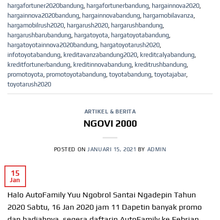
hargafortuner2020bandung
,
hargafortunerbandung
,
hargainnova2020
,
hargainnova2020bandung
,
hargainnovabandung
,
hargamobilavanza
,
hargamobilrush2020
,
hargarush2020
,
hargarushbandung
,
hargarushbarubandung
,
hargatoyota
,
hargatoyotabandung
,
hargatoyotainnova2020bandung
,
hargatoyotarush2020
,
infotoyotabandung
,
kreditavanzabandung2020
,
kreditcalyabandung
,
kreditfortunerbandung
,
kreditinnovabandung
,
kreditrushbandung
,
promotoyota
,
promotoyotabandung
,
toyotabandung
,
toyotajabar
,
toyotarush2020
ARTIKEL & BERITA
NGOVI 2000
POSTED ON
JANUARI 15, 2021
BY
ADMIN
15
Jan
Halo AutoFamily Yuu Ngobrol Santai Ngadepin Tahun
2020 Sabtu, 16 Jan 2020 jam 11 Dapetin banyak promo
dan hadiahnya, segera daftarin AutoFamily ke Febrian