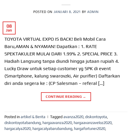
POSTED ON
JANUARI 8, 2021
BY
ADMIN
08
Jan
TOYOTA VIRTUAL EXPO IS BACK! Beli Mobil Cara
Baru,AMAN & NYAMAN! Dapatkan : 1. RATE
SPEKTAKULER MULAI DARI 1.99% 2. SPECIAL PRICE 3.
Hadiah Langsung tanpa diundi hingga jutaan rupiah 4.
Lucky Draw untuk setiap customer yg SPK di event
(Smartphone, kalung swarovzki, Air purifier) Daftarkan
diri anda segera ke : (CP Salesman – referal […]
CONTINUE READING
→
Posted in
artikel & Berita
|
Tagged
avanza2020
,
diskontoyota
,
diskontoyotabandung
,
hargaavanza2020
,
hargaavanzaveloz2020
,
hargacalya2020
,
hargacalyabarubandung
,
hargafortuner2020
,