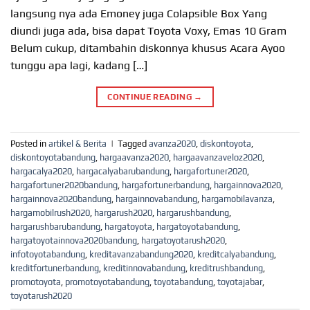
langsung nya ada Emoney juga Colapsible Box Yang
diundi juga ada, bisa dapat Toyota Voxy, Emas 10 Gram
Belum cukup, ditambahin diskonnya khusus Acara Ayoo
tunggu apa lagi, kadang […]
CONTINUE READING
→
Posted in
artikel & Berita
|
Tagged
avanza2020
,
diskontoyota
,
diskontoyotabandung
,
hargaavanza2020
,
hargaavanzaveloz2020
,
hargacalya2020
,
hargacalyabarubandung
,
hargafortuner2020
,
hargafortuner2020bandung
,
hargafortunerbandung
,
hargainnova2020
,
hargainnova2020bandung
,
hargainnovabandung
,
hargamobilavanza
,
hargamobilrush2020
,
hargarush2020
,
hargarushbandung
,
hargarushbarubandung
,
hargatoyota
,
hargatoyotabandung
,
hargatoyotainnova2020bandung
,
hargatoyotarush2020
,
infotoyotabandung
,
kreditavanzabandung2020
,
kreditcalyabandung
,
kreditfortunerbandung
,
kreditinnovabandung
,
kreditrushbandung
,
promotoyota
,
promotoyotabandung
,
toyotabandung
,
toyotajabar
,
toyotarush2020