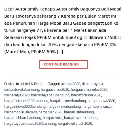
Dear AutoFamily Kenapa AutoFamily Bagusnya Beli Mobil
Baru Toyotanya sekarang ? Karena per Bulan Maret ini
ada Penurunan Harga Mobil Baru Gedee bangett Loh ko
turun harganya ? Iya karena per 1 Maret akan ada
Relaksasi Pajak PPnBM untuk tipe2 dg cc dibawah 1500cc
dan kandungan lokal 70%, dengan skenario PPnBM 0%
(Maret-Mei), PPnBM 50% […]
CONTINUE READING
→
Posted in
artikel & Berita
|
Tagged
avanza2020
,
diskontoyota
,
diskontoyotabandung
,
hargaavanza2020
,
hargaavanzaveloz2020
,
hargacalya2020
,
hargacalyabarubandung
,
hargafortuner2020
,
hargafortuner2020bandung
,
hargafortunerbandung
,
hargainnova2020
,
hargainnova2020bandung
,
hargainnovabandung
,
hargamobilavanza
,
hargamobilrush2020
,
hargarush2020
,
hargarushbandung
,
hargarushbarubandung
,
hargatoyota
,
hargatoyotabandung
,
hargatoyotainnova2020bandung
,
hargatoyotarush2020
,