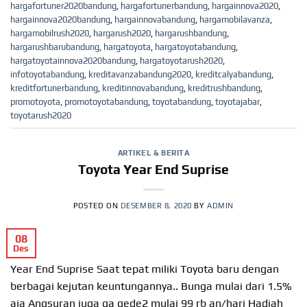
hargafortuner2020bandung
,
hargafortunerbandung
,
hargainnova2020
,
hargainnova2020bandung
,
hargainnovabandung
,
hargamobilavanza
,
hargamobilrush2020
,
hargarush2020
,
hargarushbandung
,
hargarushbarubandung
,
hargatoyota
,
hargatoyotabandung
,
hargatoyotainnova2020bandung
,
hargatoyotarush2020
,
infotoyotabandung
,
kreditavanzabandung2020
,
kreditcalyabandung
,
kreditfortunerbandung
,
kreditinnovabandung
,
kreditrushbandung
,
promotoyota
,
promotoyotabandung
,
toyotabandung
,
toyotajabar
,
toyotarush2020
ARTIKEL & BERITA
Toyota Year End Suprise
POSTED ON
DESEMBER 8, 2020
BY
ADMIN
08
Des
Year End Suprise Saat tepat miliki Toyota baru dengan
berbagai kejutan keuntungannya.. Bunga mulai dari 1.5%
aja Angsuran juga ga gede2 mulai 99 rb an/hari Hadiah