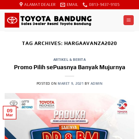
Skip
ALAMAT DEALER
EMAIL
0813-9437-9105
to
content
TAG ARCHIVES:
HARGAAVANZA2020
ARTIKEL & BERITA
Promo Pilih sePuasnya Banyak Mujurnya
POSTED ON
MARET 9, 2021
BY
ADMIN
09
Mar