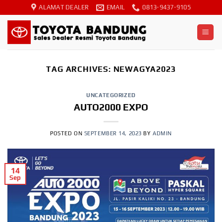
Skip
ALAMAT DEALER
EMAIL
0813-9437-9105
to
content
TAG ARCHIVES:
NEWAGYA2023
UNCATEGORIZED
AUTO2000 EXPO
POSTED ON
SEPTEMBER 14, 2023
BY
ADMIN
14
Sep