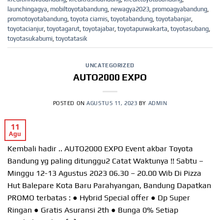
launchingagya
,
mobiltoyotabandung
,
newagya2023
,
promoagyabandung
,
promotoyotabandung
,
toyota ciamis
,
toyotabandung
,
toyotabanjar
,
toyotacianjur
,
toyotagarut
,
toyotajabar
,
toyotapurwakarta
,
toyotasubang
,
toyotasukabumi
,
toyotatasik
UNCATEGORIZED
AUTO2000 EXPO
POSTED ON
AGUSTUS 11, 2023
BY
ADMIN
11
Agu
Kembali hadir .. AUTO2000 EXPO Event akbar Toyota
Bandung yg paling ditunggu2 Catat Waktunya !! Sabtu –
Minggu 12-13 Agustus 2023 06.30 – 20.00 Wib Di Pizza
Hut Balepare Kota Baru Parahyangan, Bandung Dapatkan
PROMO terbatas : ● Hybrid Special offer ● Dp Super
Ringan ● Gratis Asuransi 2th ● Bunga 0% Setiap