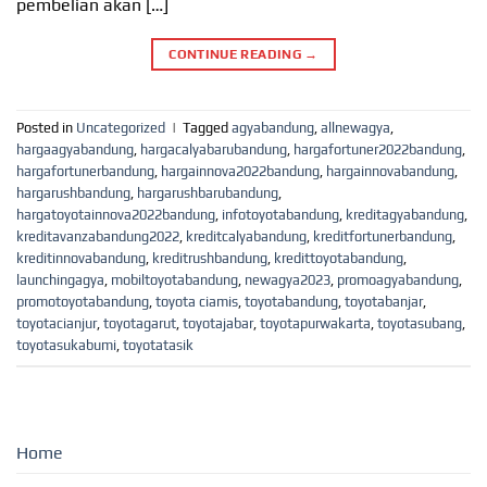
pembelian akan […]
CONTINUE READING
→
Posted in
Uncategorized
|
Tagged
agyabandung
,
allnewagya
,
hargaagyabandung
,
hargacalyabarubandung
,
hargafortuner2022bandung
,
hargafortunerbandung
,
hargainnova2022bandung
,
hargainnovabandung
,
hargarushbandung
,
hargarushbarubandung
,
hargatoyotainnova2022bandung
,
infotoyotabandung
,
kreditagyabandung
,
kreditavanzabandung2022
,
kreditcalyabandung
,
kreditfortunerbandung
,
kreditinnovabandung
,
kreditrushbandung
,
kredittoyotabandung
,
launchingagya
,
mobiltoyotabandung
,
newagya2023
,
promoagyabandung
,
promotoyotabandung
,
toyota ciamis
,
toyotabandung
,
toyotabanjar
,
toyotacianjur
,
toyotagarut
,
toyotajabar
,
toyotapurwakarta
,
toyotasubang
,
toyotasukabumi
,
toyotatasik
Home