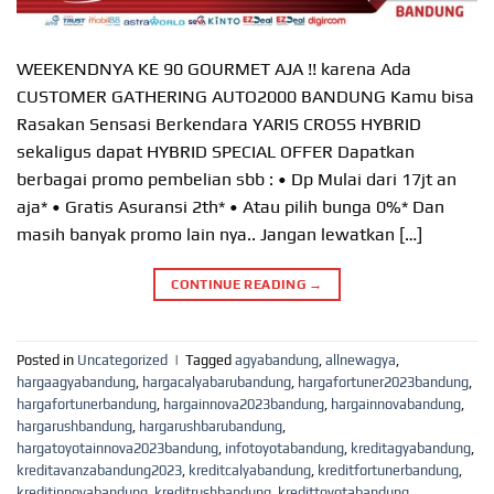
WEEKENDNYA KE 90 GOURMET AJA !! karena Ada
CUSTOMER GATHERING AUTO2000 BANDUNG Kamu bisa
Rasakan Sensasi Berkendara YARIS CROSS HYBRID
sekaligus dapat HYBRID SPECIAL OFFER Dapatkan
berbagai promo pembelian sbb : • Dp Mulai dari 17jt an
aja* • Gratis Asuransi 2th* • Atau pilih bunga 0%* Dan
masih banyak promo lain nya.. Jangan lewatkan […]
CONTINUE READING
→
Posted in
Uncategorized
|
Tagged
agyabandung
,
allnewagya
,
hargaagyabandung
,
hargacalyabarubandung
,
hargafortuner2023bandung
,
hargafortunerbandung
,
hargainnova2023bandung
,
hargainnovabandung
,
hargarushbandung
,
hargarushbarubandung
,
hargatoyotainnova2023bandung
,
infotoyotabandung
,
kreditagyabandung
,
kreditavanzabandung2023
,
kreditcalyabandung
,
kreditfortunerbandung
,
kreditinnovabandung
,
kreditrushbandung
,
kredittoyotabandung
,