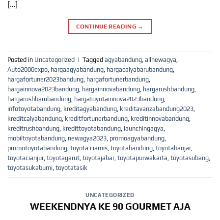
[…]
CONTINUE READING
→
Posted in
Uncategorized
|
Tagged
agyabandung
,
allnewagya
,
Auto2000expo
,
hargaagyabandung
,
hargacalyabarubandung
,
hargafortuner2023bandung
,
hargafortunerbandung
,
hargainnova2023bandung
,
hargainnovabandung
,
hargarushbandung
,
hargarushbarubandung
,
hargatoyotainnova2023bandung
,
infotoyotabandung
,
kreditagyabandung
,
kreditavanzabandung2023
,
kreditcalyabandung
,
kreditfortunerbandung
,
kreditinnovabandung
,
kreditrushbandung
,
kredittoyotabandung
,
launchingagya
,
mobiltoyotabandung
,
newagya2023
,
promoagyabandung
,
promotoyotabandung
,
toyota ciamis
,
toyotabandung
,
toyotabanjar
,
toyotacianjur
,
toyotagarut
,
toyotajabar
,
toyotapurwakarta
,
toyotasubang
,
toyotasukabumi
,
toyotatasik
UNCATEGORIZED
WEEKENDNYA KE 90 GOURMET AJA