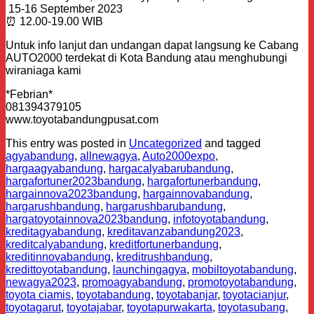
️ 15-16 September 2023
⏰ 12.00-19.00 WIB
Untuk info lanjut dan undangan dapat langsung ke Cabang
AUTO2000 terdekat di Kota Bandung atau menghubungi
wiraniaga kami
*Febrian*
081394379105
www.toyotabandungpusat.com
This entry was posted in
Uncategorized
and tagged
agyabandung
,
allnewagya
,
Auto2000expo
,
hargaagyabandung
,
hargacalyabarubandung
,
hargafortuner2023bandung
,
hargafortunerbandung
,
hargainnova2023bandung
,
hargainnovabandung
,
hargarushbandung
,
hargarushbarubandung
,
hargatoyotainnova2023bandung
,
infotoyotabandung
,
kreditagyabandung
,
kreditavanzabandung2023
,
kreditcalyabandung
,
kreditfortunerbandung
,
kreditinnovabandung
,
kreditrushbandung
,
kredittoyotabandung
,
launchingagya
,
mobiltoyotabandung
,
newagya2023
,
promoagyabandung
,
promotoyotabandung
,
toyota ciamis
,
toyotabandung
,
toyotabanjar
,
toyotacianjur
,
toyotagarut
,
toyotajabar
,
toyotapurwakarta
,
toyotasubang
,