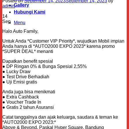
Posted on
September 14, 2023
September 14, 2023
by
Gallery
admin
Hubungi Kami
14
Sep
Menu
Halo Auto Family,
Untuk Anda *Customer VIP Priority*, wujudkan Mobil impian
Anda hanya di *AUTO2000 EXPO 2023* karena promo
*SUPER DEAL* menanti
Dapatkan benefit spesial
● DP Ringan 0% & Bunga Spesial 2,55%
● Lucky Draw
● Test Drive Berhadiah
● Uji Emisi gratis
Anda juga bisa menikmati
● Extra Cashback
● Voucher Trade In
● Gratis 2 tahun Asuransi
Catat tanggalnya dan ajak keluarga, saudara & teman ke
*AUTO2000 EXPO 2023:*
Above & Beyond, Paskal Hyper Square, Bandung