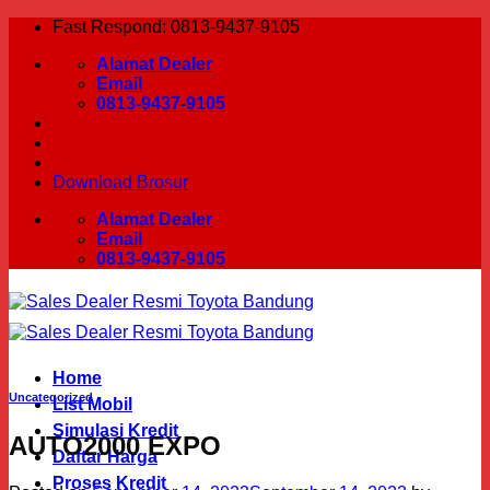
Skip
Fast Respond: 0813-9437-9105
to
Alamat Dealer
content
Email
0813-9437-9105
Download Brosur
Alamat Dealer
Email
0813-9437-9105
Home
Uncategorized
List Mobil
Simulasi Kredit
AUTO2000 EXPO
Daftar Harga
Proses Kredit