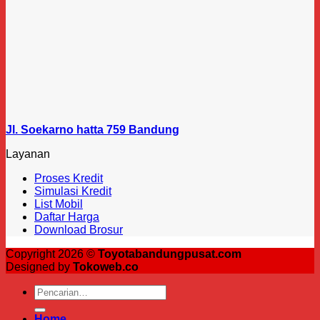
Jl. Soekarno hatta 759 Bandung
Layanan
Proses Kredit
Simulasi Kredit
List Mobil
Daftar Harga
Download Brosur
Copyright 2026 ©
Toyotabandungpusat.com
Designed by
Tokoweb.co
Pencarian
untuk:
Home