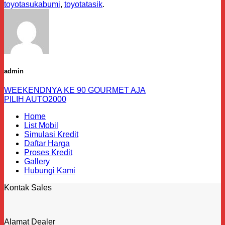
toyotasukabumi
,
toyotatasik
.
admin
WEEKENDNYA KE 90 GOURMET AJA
PILIH AUTO2000
Home
List Mobil
Simulasi Kredit
Daftar Harga
Proses Kredit
Gallery
Hubungi Kami
Kontak Sales
Alamat Dealer