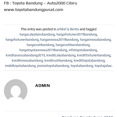
FB : Toyota Bandung – Auto2000 Cibiru
www.toyotabandungpusat.com
This entry was posted in
artikel & Berita
and tagged
hargacalyabarubandung
,
hargafortuner2019bandung
,
hargafortunerbandung
,
hargainnova2019bandung
,
hargainnovabandung
,
hargarushbandung
,
hargarushbarubandung
,
hargatoyotainnova2019bandung
,
infotoyotabandung
,
kreditavanzabandung2019
,
kreditcalyabandung
,
kreditfortunerbandung
,
kreditinnovabandung
,
kreditrushbandung
,
kredittoyotabandung
,
mobiltoyotabandung
,
promotoyotabandung
,
toyotabandung
,
toyotajabar
.
ADMIN