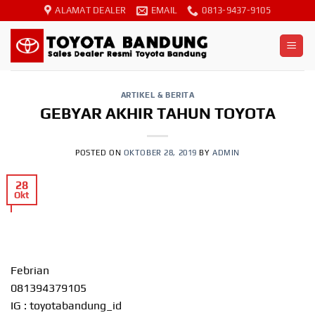
Skip
ALAMAT DEALER
EMAIL
0813-9437-9105
to
content
ARTIKEL & BERITA
GEBYAR AKHIR TAHUN TOYOTA
POSTED ON
OKTOBER 28, 2019
BY
ADMIN
28
Okt
Febrian
081394379105
IG : toyotabandung_id