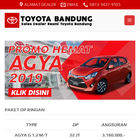
Skip
ALAMAT DEALER
EMAIL
0813-9437-9105
to
content
PAKET DP RINGAN
TYPE
DP
ANGSURAN
AGYA G 1.2 M/T
22 JT
3.160.000.-